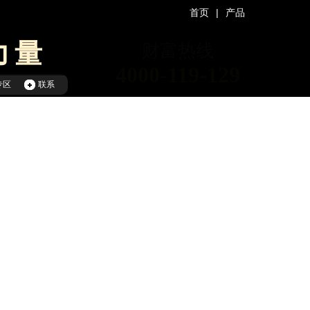
|
首页
产品
力量
财富热线
4000
-
119
-
129
专区
联系